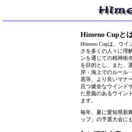
Himeno Cupと
Himeno Cupは
さを多くの人々に理
ンを通じての精神衛
を目的とし、また、
岸・海上でのルール
底等、より良いマナ
且つ健全なウインド
た意義のあるウイン
ます。
毎年、夏に愛知県新
ップ」の予選大会に