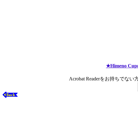
★Himeno 
Acrobat Readerをお持